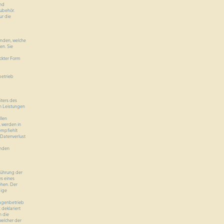
und
ubehör.
ur die
unden, welche
en. Sie
ckter Form
betrieb
ters des
n Leistungen
llen
, werden in
mpfiehlt
 Datenverlust
unden
führung der
s eines
ehen. Der
gige
ragenbetrieb
deklariert
h die
welcher der