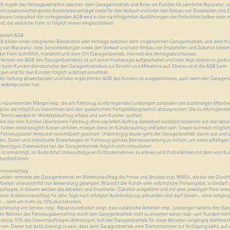
B regeln das Vertragsverhältnis zwischen dem Garagenbetrieb und Ihnen als Kunden für sämtliche Reparatur- 
damit zusammenhängende Kostenvoranschläge sowie für den Verkauf und/oder den Einbau von Ersatzteilen und Z
bessere Lesbarkeit der vorliegenden AGB wird in den nachfolgenden Ausführungen der Einfachheit halber stets n
, die weibliche Form ist folglich immer eingeschlossen.
egenden AGB
B bilden einen integrierten Bestandteil aller Verträge zwischen dem vorgenannten Garagenbetrieb und dem K
g von Reparatur- bzw. Serviceleistungen sowie den Verkauf und/oder Einbau von Ersatzteilen und Zubehör bezieh
r Form (schriftlich, mündlich) und dem Ort (Garagenbetrieb, Internet) des Vertragsabschlusses.
ste Version der AGB des Garagenbetriebes ist auf seiner Homepage aufgeschaltet und/oder liegt ebenso in gedru
beim Kundendienstschalter des Garagenbetriebes zur Einsicht und Mitnahme auf. Ebenso sind die AGB beim
en und für den Kunden folglich jederzeit einsehbar.
 die Geltung abweichender und/oder ergänzender AGB des Kunden ist ausgeschlossen, auch wenn der Garagen
h widersprochen hat.
u reparierenden Mängel resp. die am Fahrzeug zu erbringenden Leistungen zuhanden des zuständigen Mitarbei
zise wie möglich zu bezeichnen und den gewünschten Fertigstellungstermin abzusprechen. Die zu erbringende
ermin werden im Werkstattauftrag erfasst und vom Kunden quittiert.
 wird das vom Kunden überlassene Fahrzeug ohne expliziten Auftrag desselben zusätzlich kostenlos auf den aktue
Sollten diesbezüglich Kosten anfallen, müssen diese im Kundenauftrag enthalten sein. Soweit technisch möglich
hrzeugdaten temporär verschlüsselt gesichert. Unabhängig davon geht der Garagenbetrieb davon aus und e
, Daten und individuelle Einstellungen im Fahrzeug gemäss Betriebsanleitung zu sichern, um einen allfälligen
derartigen Datenverlust hat der Garagenbetrieb folglich nicht einzustehen.
ist ermächtigt, im Bedarfsfall Unteraufträge an Drittunternehmen zu erteilen und Probefahrten mit dem vom K
durchzuführen.
envoranschlag
unden vermerkt der Garagenbetrieb im Werkstattauftrag die Preise und Ansätze zzgl. MWSt., die bei der Durch
beiten voraussichtlich zur Anwendung gelangen. Wünscht der Kunde eine verbindliche Preisangabe, so bedarf e
nschlages; in diesem werden die Arbeiten und Ersatzteile / Zubehör aufgeführt und mit dem jeweiligen Preis vers
iesen Kostenvoranschlag für zehn Tage nach erfolgter Aushändigung gebunden und darf diesen – ohne vorgän
– nicht um mehr als 10% überschreiten.
sführung von Service- resp. Reparaturarbeiten zeigt, dass zusätzliche Arbeiten resp. Leistungen seitens des Ga
he im Rahmen der Fahrzeugübernahme durch den Garagenbetrieb nicht zu erwarten waren resp. vom Kunden nicht 
ässig 10% des Gesamtauftrages übersteigen, holt der Garagenbetrieb für diese Arbeiten vorgängig telefonisc
in. Dieser hat dafür besorgt zu sein, dass dem Garagenbetrieb eine Telefonnummer zur Verfügung steht, auf 