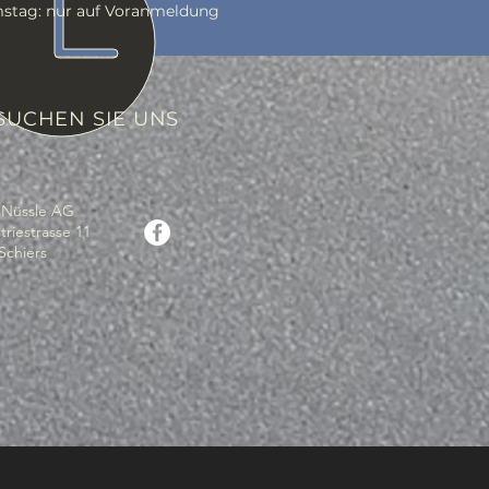
ag: nur auf Voranmeldung
SUCHEN SIE UNS
 Nüssle AG
triestrasse 11
Schiers