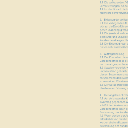
1.1 Die vorliegenden AG
Serviceleistungen, für 
1.2 Im Hinblick auf die 
männliche Form verwendet
2. Einbezug der vorli
2.1 Die vorliegenden AG
sich auf die Durchführun
gelten unabhängig von de
2.2 Die jeweils aktuell
beim Empfang und/oder 
Kundendienst angeschlag
2.3 Der Einbezug resp.
diesen nicht ausdrücklic
3. Auftragserteilung
3.1 Der Kunde hat die z
Garagenbetriebes so prä
und der abgesprochene T
3.2 Soweit erforderlich,
Softwarestand gebracht. 
diesem Zusammenhang Fa
entsprechend dem Kunden
zu vermeiden. Für einen 
3.3 Der Garagenbetrieb 
überlassenen Fahrzeug 
4. Preisangaben / Kost
4.1 Auf Verlangen des K
in Auftrag gegebenen Ar
schriftlichen Kostenvora
Garagenbetrieb ist an d
Zustimmung des Kunden 
4.2 Wenn sich bei der Au
erforderlich sind, welc
worden sind und kostenm
Zustimmung des Kunden e