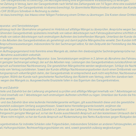
n. Der Garagenbetrieb ist berechtigt, bei Auftragserteilung eine angemessene Vorauszahlung zu verlangen.
iner Zahlung in Verzug, kann der Garagenbetrieb nach Verfall des Zahlungsziels von 14 Tagen ohne eine zusätzl
% einverlangen. Der Garagenbetrieb ist ebenso berechtigt, für übermittelte Mahnschreiben zuhanden des Kunde
CHF 20.00 pro Schreiben in Rechnung zu stellen.
st dazu berechtigt, das Inkasso einer fälligen Forderung einem Dritten zu übertragen. Die Kosten dieser Drittl
eparatur- und Serviceleistungen
Fahrzeug nach der Übernahme umgehend im Hinblick auf allfällige Mängel zu überprüfen. Ansprüche wegen S
ührenden Garagenbetrieb spätestens innerhalb von sieben Arbeitstagen nach Fahrzeugübernahme schriftlich z
rhalb von sieben Arbeitstagen nach erstmaligem Auftreten des betreffenden Mangels. Unterlässt der Kunde di
en die Arbeiten des Garagenbetriebes als genehmigt und damit jegliche Mängelrechte verwirkt. Den Kunden trifft
e Anspruchsvoraussetzungen, insbesondere für den Sachmangel selbst, für den Zeitpunkt der Feststellung des Ma
Mängelrüge.
n Auftragsgegenstand trotz Kenntnis eines Mangels ab, stehen ihm diesbezügliche Sachmängelansprüche nur 
r Abnahme ausdrücklich vorbehält.
n wegen einer mangelhaften Reparatur- bzw. Serviceleistungen verjähren in 2 Jahren ab Abnahme des Fahrzeu
cht gerügter Sachmangel vorliegt, der auf die Arbeiten resp. Leistungen des Garagenbetriebes zurückzuführen ist
Anspruch auf kostenlose Nachbesserung. Die gesetzlichen Mängelrechte werden wegbedungen. Schlägt die Nac
Kunde vom Vertrag zurücktreten. Soweit der Kunde allfällige Nachbesserungsarbeiten durch einen Drittbetrieb v
eistungsanspruch vollumfänglich dahin, der Garagenbetrieb ist entsprechend auch nicht verpflichtet, Nachbesser
vergüten. Wählt der Kunde nach gescheiterter Nacherfüllung den Rücktritt vom Vertrag, steht ihm daneben kein
wegen des Mangels zu. Ausgewechselte Ersatzteile fallen in das Eigentum des Garagenbetriebes.
ile und Zubehör
teile und Zubehör bei der Lieferung umgehend zu prüfen und allfällige Mängel innerhalb von 7 Arbeitstagen schr
sind innerhalb von 7 Arbeitstagen nach erstmaligem Auftreten schriftlich zu rügen. Unterlässt der Kunde die fri
hte verwirkt.
e und das Zubehör über eine laufende Herstellergarantie verfügen, gilt ausschliesslich diese und die gesetzliche
esetzlich zulässigem Umfang ausgeschlossen. Soweit keine Herstellergarantie besteht, verjähren die
 des Kunden für Ersatzteile und Zubehör in 2 Jahren ab der Lieferung. Tritt innerhalb der Garantiefrist /
 fristgerecht gerügter Mangel auf, so hat der Kunde ausschliesslich Anspruch auf den kostenlosen Umtausch der W
 Ware nicht möglich, so hat der Kunde Anspruch auf Rückerstattung des Netto-Kaufpreises gegen Rückgabe de
ragenbetriebes für indirekte Schäden oder Folgeschäden, insbesondere Schäden an anderen Fahrzeugteilen, 
all, Haftungsschäden, Rechtsverfolgungsschäden etc. wird, soweit gesetzlich zulässig wegbedungen.