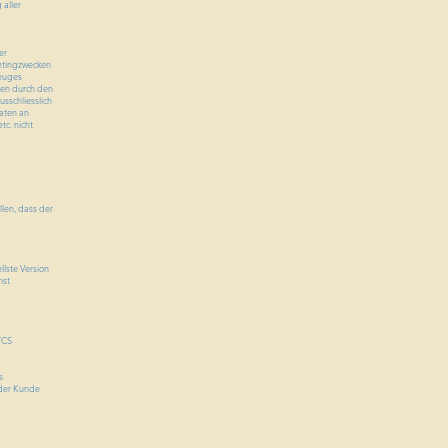
 aller
er
etingzwecken
zeuges
ten durch den
sschliesslich
aten an
tc. nicht
llen, dass der
lste Version
nst
TCS
s
 der Kunde