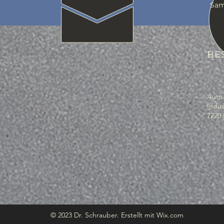
Samst
BE
Auto
Indus
7220 
© 2023 Dr. Schrauber. Erstellt mit
Wix.com