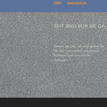
AGB's
Datenschutz
SEIT 2002 FÜR SIE DA
Testen Sie uns, wir sind gerne für
Sie da! "persönlich wia immer"
kümmern wir uns um Ihr
Anliegen.