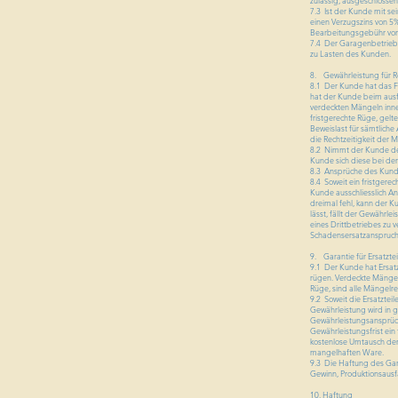
zulässig, ausgeschlosse
7.3 Ist der Kunde mit se
einen Verzugszins von 5
Bearbeitungsgebühr von 
7.4 Der Garagenbetrieb i
zu Lasten des Kunden.
8. Gewährleistung für R
8.1 Der Kunde hat das 
hat der Kunde beim ausf
verdeckten Mängeln inne
fristgerechte Rüge, gelt
Beweislast für sämtlich
die Rechtzeitigkeit der 
8.2 Nimmt der Kunde de
Kunde sich diese bei de
8.3 Ansprüche des Kunde
8.4 Soweit ein fristgere
Kunde ausschliesslich 
dreimal fehl, kann der 
lässt, fällt der Gewährl
eines Drittbetriebes zu 
Schadensersatzanspruch 
9. Garantie für Ersatzte
9.1 Der Kunde hat Ersatz
rügen. Verdeckte Mängel 
Rüge, sind alle Mängelrec
9.2 Soweit die Ersatzteil
Gewährleistung wird in g
Gewährleistungsansprüche
Gewährleistungsfrist ein
kostenlose Umtausch der
mangelhaften Ware.
9.3 Die Haftung des Ga
Gewinn, Produktionsausf
10. Haftung