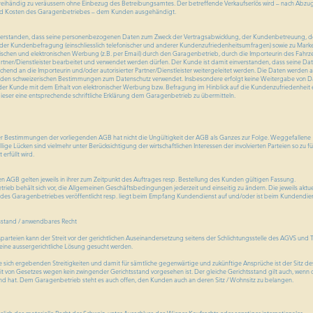
freihändig zu veräussern ohne Einbezug des Betreibungsamtes. Der betreffende Verkaufserlös wird – nach Abzug
d Kosten des Garagenbetriebes – dem Kunden ausgehändigt.
nverstanden, dass seine personenbezogenen Daten zum Zweck der Vertragsabwicklung, der Kundenbetreuung, d
er Kundenbefragung (einschliesslich telefonischer und anderer Kundenzufriedenheitsumfragen) sowie zu Mark
alischen und elektronischen Werbung (z.B. per Email) durch den Garagenbetrieb, durch die Importeurin des Fahr
artner/Dienstleister bearbeitet und verwendet werden dürfen. Der Kunde ist damit einverstanden, dass seine Da
end an die Importeurin und/oder autorisierter Partner/Dienstleister weitergeleitet werden. Die Daten werden au
 den schweizerischen Bestimmungen zum Datenschutz verwendet. Insbesondere erfolgt keine Weitergabe von D
 der Kunde mit dem Erhalt von elektronischer Werbung bzw. Befragung im Hinblick auf die Kundenzufriedenheit e
dieser eine entsprechende schriftliche Erklärung dem Garagenbetrieb zu übermitteln.
ner Bestimmungen der vorliegenden AGB hat nicht die Ungültigkeit der AGB als Ganzes zur Folge. Weggefallene
ge Lücken sind vielmehr unter Berücksichtigung der wirtschaftlichen Interessen der involvierten Parteien so zu fü
erfüllt wird.
GB gelten jeweils in ihrer zum Zeitpunkt des Auftrages resp. Bestellung des Kunden gültigen Fassung.
 behält sich vor, die Allgemeinen Geschäftsbedingungen jederzeit und einseitig zu ändern. Die jeweils aktuel
es Garagenbetriebes veröffentlicht resp. liegt beim Empfang Kundendienst auf und/oder ist beim Kundendie
tsstand / anwendbares Recht
arteien kann der Streit vor der gerichtlichen Auseinandersetzung seitens der Schlichtungsstelle des AGVS und 
 eine aussergerichtliche Lösung gesucht werden.
le sich ergebenden Streitigkeiten und damit für sämtliche gegenwärtige und zukünftige Ansprüche ist der Sitz de
t von Gesetzes wegen kein zwingender Gerichtsstand vorgesehen ist. Der gleiche Gerichtsstand gilt auch, wenn
and hat. Dem Garagenbetrieb steht es auch offen, den Kunden auch an deren Sitz / Wohnsitz zu belangen.