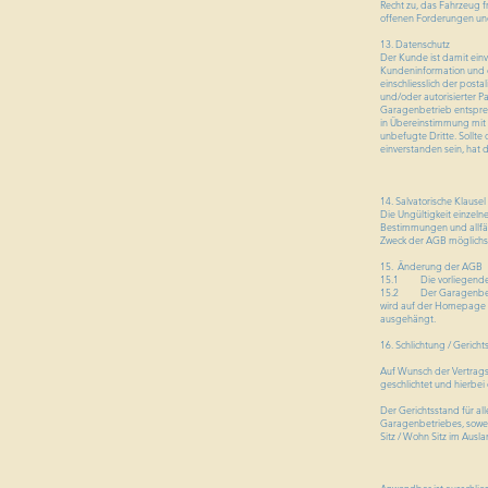
Recht zu, das Fahrzeug 
offenen Forderungen un
13. Datenschutz
Der Kunde ist damit ei
Kundeninformation und d
einschliesslich der post
und/oder autorisierter P
Garagenbetrieb entsprech
in Übereinstimmung mit
unbefugte Dritte. Sollte
einverstanden sein, hat 
14. Salvatorische Klausel
Die Ungültigkeit einzel
Bestimmungen und allfälli
Zweck der AGB möglichst 
15. Änderung der AGB
15.1 Die vorliegenden A
15.2 Der Garagenbetrieb
wird auf der Homepage d
ausgehängt.
16. Schlichtung / Gerich
Auf Wunsch der Vertragsp
geschlichtet und hierbei
Der Gerichtsstand für al
Garagenbetriebes, sowei
Sitz / Wohn Sitz im Ausl