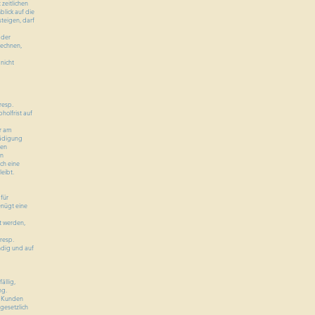
zeitlichen
blick auf die
steigen, darf
 der
rechnen,
nicht
resp.
holfrist auf
hr am
hädigung
ten
en
ch eine
eibt.
für
enügt eine
t werden,
 resp.
ndig und auf
ällig,
ng.
s Kunden
 gesetzlich