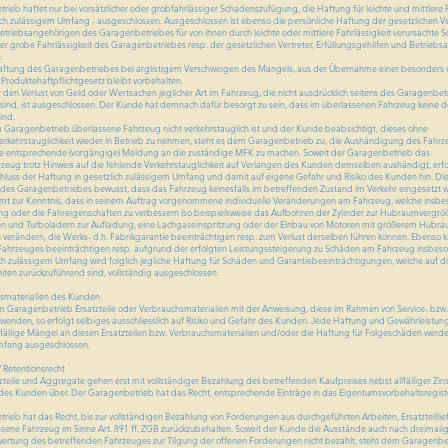
 haftet nur bei vorsätzlicher oder grobfahrlässiger Schadenszufügung, die Haftung für leichte und mittlere F
ich zulässigem Umfang - ausgeschlossen. Ausgeschlossen ist ebenso die persönliche Haftung der gesetzlichen Ver
etriebsangehörigen des Garagenbetriebes für von ihnen durch leichte oder mittlere Fahrlässigkeit verursachte 
der grobe Fahrlässigkeit des Garagenbetriebes resp. der gesetzlichen Vertreter, Erfüllungsgehilfen und Betrieb
.
ung des Garagenbetriebes bei arglistigem Verschweigen des Mangels, aus der Übernahme einer besonders 
Produktehaftpflichtgesetz bleibt vorbehalten.
n Verlust von Geld oder Wertsachen jeglicher Art im Fahrzeug, die nicht ausdrücklich seitens des Garagenbetr
d, ist ausgeschlossen. Der Kunde hat demnach dafür besorgt zu sein, dass im überlassenen Fahrzeug keine d
ind.
ragenbetrieb überlassene Fahrzeug nicht verkehrstauglich ist und der Kunde beabsichtigt, dieses ohne
erkehrstauglichkeit wieder in Betrieb zu nehmen, steht es dem Garagenbetrieb zu, die Aushändigung des Fahrz
ne entsprechende (vorgängige) Meldung an die zuständige MFK zu machen. Soweit der Garagenbetrieb das
rzeug trotz Hinweis auf die fehlende Verkehrstauglichkeit auf Verlangen des Kunden demselben aushändigt, erfo
luss der Haftung in gesetzlich zulässigem Umfang und damit auf eigene Gefahr und Risiko des Kunden hin. Die
des Garagenbetriebes bewusst, dass das Fahrzeug keinesfalls im betreffenden Zustand im Verkehr eingesetzt w
ur Kenntnis, dass in seinem Auftrag vorgenommene individuelle Veränderungen am Fahrzeug, welche insb
ung oder die Fahreigenschaften zu verbessern (so beispielsweise das Aufbohren der Zylinder zur Hubraumvergrö
n und Turboladern zur Aufladung, eine Lachgaseinspritzung oder der Einbau von Motoren mit größerem Hubra
verändern, die Werks- d.h. Fabrikgarantie beeinträchtigen resp. zum Verlust derselben führen können. Ebenso k
 Fahrzeuges beeinträchtigen resp. aufgrund der erfolgten Leistungssteigerung zu Schäden am Fahrzeug insbe
ich zulässigem Umfang wird folglich jegliche Haftung für Schäden und Garantiebeeinträchtigungen, welche auf d
ten zurückzuführend sind, vollständig ausgeschlossen.
chsmaterialien des Kunden
 Garagenbetrieb Ersatzteile oder Verbrauchsmaterialien mit der Anweisung, diese im Rahmen von Service- bzw.
wenden, so erfolgt selbiges ausschliesslich auf Risiko und Gefahr des Kunden. Jede Haftung und Gewährleistung
lfällige Mängel an diesen Ersatzteilen bzw. Verbrauchsmaterialien und/oder die Haftung für Folgeschäden werde
mfang ausgeschlossen.
 Retentionsrecht
ile und Aggregate gehen erst mit vollständiger Bezahlung des betreffenden Kaufpreises nebst allfälliger Zin
des Kunden über. Der Garagenbetrieb hat das Recht, entsprechende Einträge in das Eigentumsvorbehaltsregist
 hat das Recht, bis zur vollständigen Bezahlung von Forderungen aus durchgeführten Arbeiten, Ersatzteillief
ene Fahrzeug im Sinne Art. 891 ff. ZGB zurückzubehalten. Soweit der Kunde die Ausstände auch nach dreimal
rtung des betreffenden Fahrzeuges zur Tilgung der offenen Forderungen nicht bezahlt, steht dem Garagenbe