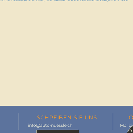
slich das materielle Recht der Schweiz, unter Ausschluss des Wiener Kaufrechts oder sonstiger internationaler
SCHREIBEN SIE UNS
Ö
info@auto-nuessle.ch
Mo. bis
Freita