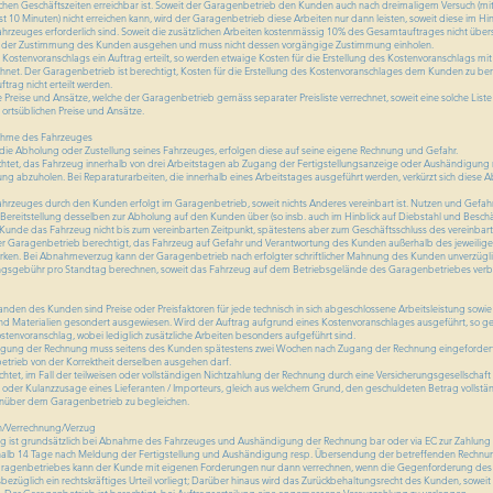
hen Geschäftszeiten erreichbar ist. Soweit der Garagenbetrieb den Kunden auch nach dreimaligem Versuch (mit 
10 Minuten) nicht erreichen kann, wird der Garagenbetrieb diese Arbeiten nur dann leisten, soweit diese im Hin
ahrzeuges erforderlich sind. Soweit die zusätzlichen Arbeiten kostenmässig 10% des Gesamtauftrages nicht über
 der Zustimmung des Kunden ausgehen und muss nicht dessen vorgängige Zustimmung einholen.
Kostenvoranschlags ein Auftrag erteilt, so werden etwaige Kosten für die Erstellung des Kostenvoranschlags mit
hnet. Der Garagenbetrieb ist berechtigt, Kosten für die Erstellung des Kostenvoranschlages dem Kunden zu be
ftrag nicht erteilt werden.
 Preise und Ansätze, welche der Garagenbetrieb gemäss separater Preisliste verrechnet, soweit eine solche Liste 
e ortsüblichen Preise und Ansätze.
ahme des Fahrzeuges
ie Abholung oder Zustellung seines Fahrzeuges, erfolgen diese auf seine eigene Rechnung und Gefahr.
lichtet, das Fahrzeug innerhalb von drei Arbeitstagen ab Zugang der Fertigstellungsanzeige oder Aushändigung 
g abzuholen. Bei Reparaturarbeiten, die innerhalb eines Arbeitstages ausgeführt werden, verkürzt sich diese Ab
rzeuges durch den Kunden erfolgt im Garagenbetrieb, soweit nichts Anderes vereinbart ist. Nutzen und Gefa
Bereitstellung desselben zur Abholung auf den Kunden über (so insb. auch im Hinblick auf Diebstahl und Besc
r Kunde das Fahrzeug nicht bis zum vereinbarten Zeitpunkt, spätestens aber zum Geschäftsschluss des vereinbar
der Garagenbetrieb berechtigt, das Fahrzeug auf Gefahr und Verantwortung des Kunden außerhalb des jeweilig
ken. Bei Abnahmeverzug kann der Garagenbetrieb nach erfolgter schriftlicher Mahnung des Kunden unverzügli
ngsgebühr pro Standtag berechnen, soweit das Fahrzeug auf dem Betriebsgelände des Garagenbetriebes verbl
nden des Kunden sind Preise oder Preisfaktoren für jede technisch in sich abgeschlossene Arbeitsleistung sowie 
und Materialien gesondert ausgewiesen. Wird der Auftrag aufgrund eines Kostenvoranschlages ausgeführt, so g
envoranschlag, wobei lediglich zusätzliche Arbeiten besonders aufgeführt sind.
htigung der Rechnung muss seitens des Kunden spätestens zwei Wochen nach Zugang der Rechnung eingeforder
trieb von der Korrektheit derselben ausgehen darf.
ichtet, im Fall der teilweisen oder vollständigen Nichtzahlung der Rechnung durch eine Versicherungsgesellschaft
 oder Kulanzzusage eines Lieferanten / Importeurs, gleich aus welchem Grund, den geschuldeten Betrag vollstä
nüber dem Garagenbetrieb zu begleichen.
n/Verrechnung/Verzug
 ist grundsätzlich bei Abnahme des Fahrzeuges und Aushändigung der Rechnung bar oder via EC zur Zahlung f
rhalb 14 Tage nach Meldung der Fertigstellung und Aushändigung resp. Übersendung der betreffenden Rechnu
ragenbetriebes kann der Kunde mit eigenen Forderungen nur dann verrechnen, wenn die Gegenforderung de
esbezüglich ein rechtskräftiges Urteil vorliegt; Darüber hinaus wird das Zurückbehaltungsrecht des Kunden, soweit