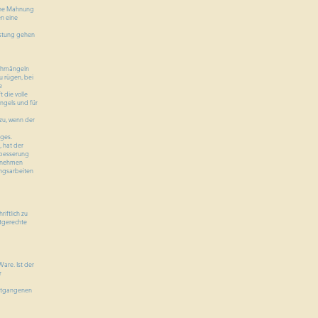
iche Mahnung
n eine
eistung gehen
achmängeln
u rügen, bei
e
 die volle
ngels und für
zu, wenn der
ges.
, hat der
hbesserung
ornehmen
ungsarbeiten
iftlich zu
stgerechte
are. Ist der
r
entgangenen