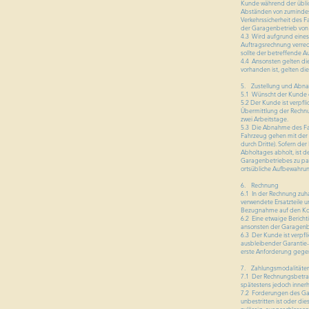
Kunde während der üblic
Abständen von zumindest 
Verkehrssicherheit des F
der Garagenbetrieb von
4.3 Wird aufgrund eines 
Auftragsrechnung verrec
sollte der betreffende Au
4.4 Ansonsten gelten die
vorhanden ist, gelten di
5. Zustellung und Abn
5.1 Wünscht der Kunde d
5.2 Der Kunde ist verpf
Übermittlung der Rechnun
zwei Arbeitstage.
5.3 Die Abnahme des Fah
Fahrzeug gehen mit der 
durch Dritte). Sofern de
Abholtages abholt, ist 
Garagenbetriebes zu par
ortsübliche Aufbewahru
6. Rechnung
6.1 In der Rechnung zuha
verwendete Ersatzteile 
Bezugnahme auf den Kost
6.2 Eine etwaige Beric
ansonsten der Garagenbe
6.3 Der Kunde ist verpfl
ausbleibender Garantie-
erste Anforderung gege
7. Zahlungsmodalitäte
7.1 Der Rechnungsbetrag
spätestens jedoch inne
7.2 Forderungen des Ga
unbestritten ist oder di