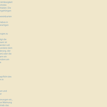
ahrlässigkeit
treter,
Schäden. Die
sangehörigen
vereinbarten
iebes in
erartigen
euges zu
lgt die
sem ist
erden soll.
esondere dem
ßerung, der
um) oder die
ann ein
sondere am
ie
spflicht des
n in
sen und
er
erungen etc.,
iger Mahnung
trieb das