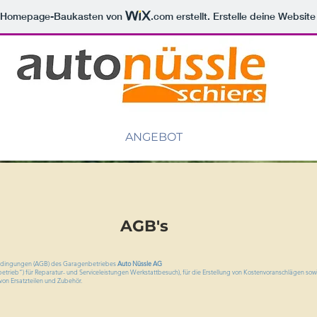
m Homepage-Baukasten von
.com
erstellt. Erstelle deine Websit
ANGEBOT
AGB's
edingungen (AGB) des Garagenbetriebes
Auto Nüssle AG
rieb“) für Reparatur- und Serviceleistungen Werkstattbesuch), für die Erstellung von Kostenvoranschlägen sowi
von Ersatzteilen und Zubehör.